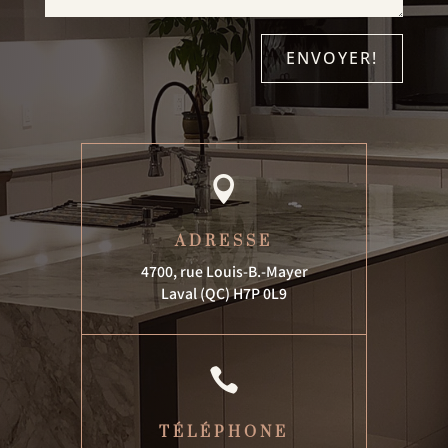
ENVOYER!

ADRESSE
4700, rue Louis-B.-Mayer
Laval (QC) H7P 0L9

TÉLÉPHONE