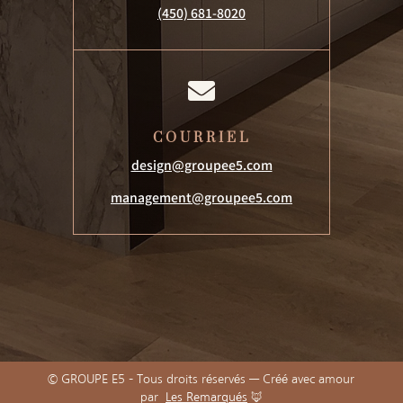
(450) 681-8020

COURRIEL
design@groupee5.com
management@groupee5.com
© GROUPE E5 – Tous droits réservés — Créé avec amour
par
Les Remarqués
🦊