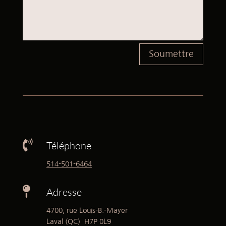
Soumettre

Téléphone
514-501-6464

Adresse
4700, rue Louis-B.-Mayer
Laval (QC) H7P 0L9